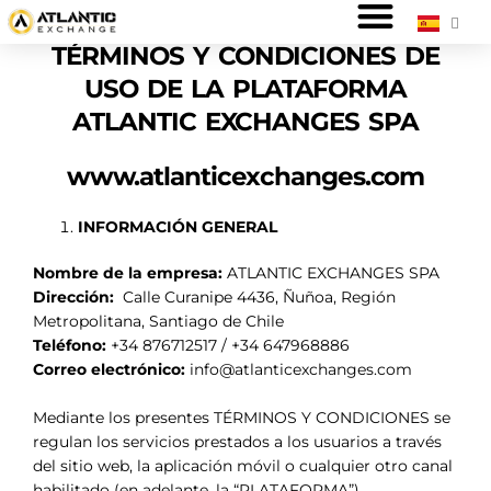
Ir
QUIENES SOMOS
LO QUE NECESITAS
TIEMPOS DE PAGO
TETHER – MONEDA DIGITAL
al
TÉRMINOS Y CONDICIONES DE
contenido
USO DE LA PLATAFORMA
ATLANTIC EXCHANGES SPA
www.atlanticexchanges.com
INFORMACIÓN GENERAL
Nombre de la empresa:
ATLANTIC EXCHANGES SPA
Dirección:
Calle Curanipe 4436, Ñuñoa, Región
Metropolitana, Santiago de Chile
Teléfono:
+34 876712517 / +34 647968886
Correo electrónico:
info@atlanticexchanges.com
Mediante los presentes TÉRMINOS Y CONDICIONES se
regulan los servicios prestados a los usuarios a través
del sitio web, la aplicación móvil o cualquier otro canal
habilitado (en adelante, la “PLATAFORMA”).