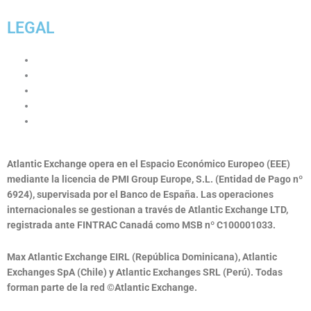
LEGAL
Términos y condiciones
Política de cookies
Aviso Legal
Política de privacidad
Consentimiento de WhatsApp
Atlantic Exchange opera en el Espacio Económico Europeo (EEE)
mediante la licencia de PMI Group Europe, S.L. (Entidad de Pago nº
6924), supervisada por el Banco de España. Las operaciones
internacionales se gestionan a través de Atlantic Exchange LTD,
registrada ante FINTRAC Canadá como MSB nº C100001033.
Max Atlantic Exchange EIRL (República Dominicana), Atlantic
Exchanges SpA (Chile) y Atlantic Exchanges SRL (Perú). Todas
forman parte de la red ©Atlantic Exchange.